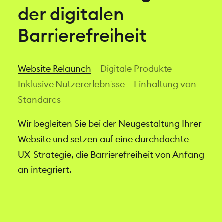
der digitalen
Barrierefreiheit
nachhaltigkeit
Wie klimafreundlich
ist Ihre Website?
Website Relaunch
Digitale Produkte
Inklusive Nutzererlebnisse
Einhaltung von
→
Mehr erfahren
Standards
Wir begleiten Sie bei der Neugestaltung Ihrer
Ob A
🗓
Termin buchen
Website und setzen auf eine durchdachte
Web
UX-Strategie, die Barrierefreiheit von Anfang
Ihre
an integriert.
an Z