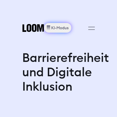
🗙
LOOM
═
LOOM
✨︎
KI-Modus
Barrierefreiheit
und Digitale
Inklusion