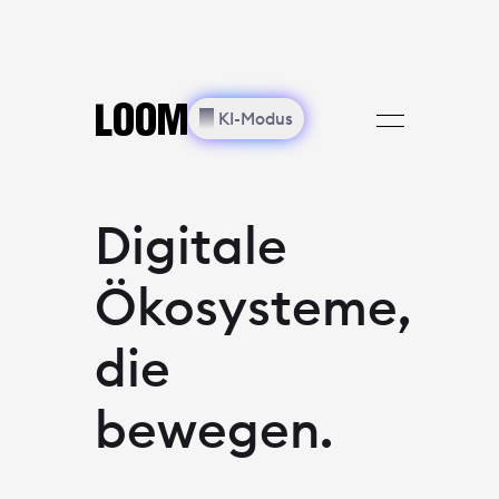
🗙
LOOM
═
LOOM
✨︎
KI-Modus
Digitale
Ökosysteme,
die
bewegen.