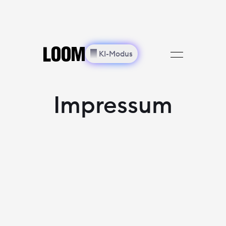
🗙
LOOM
═
LOOM
✨︎
KI-Modus
Impressum
Projekte
Lösungen