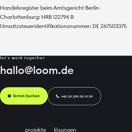
Handelsregister beim Amtsgericht Berlin-
Charlottenburg: HRB 122796 B
Umsatzsteueridentifikationsnummer: DE 267503375
nachhaltigkeit
Wie klimafreundlich
let's work together
ist Ihre Website?
hallo@loom.de
→
Mehr erfahren
🗓
Termin buchen
📞︎
+49 30 200 09 01 00
🗓
Termin buchen
projekte
lösungen