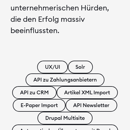
unternehmerischen Hürden,
die den Erfolg massiv
beeinflussten.
UX/UI
Solr
API zu Zahlungsanbietern
API zu CRM
Artikel XML Import
Projekte
E-Paper Import
API Newsletter
Drupal Multisite
Lösungen