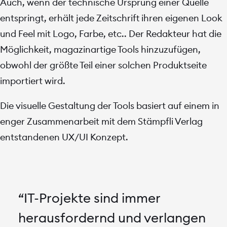
Auch, wenn der technische Ursprung einer Quelle
entspringt, erhält jede Zeitschrift ihren eigenen Look
und Feel mit Logo, Farbe, etc.. Der Redakteur hat die
Möglichkeit, magazinartige Tools hinzuzufügen,
obwohl der größte Teil einer solchen Produktseite
importiert wird.
nachhaltigkeit
Die visuelle Gestaltung der Tools basiert auf einem in
Wie klimafreundlich
enger Zusammenarbeit mit dem Stämpfli Verlag
ist Ihre Website?
entstandenen UX/UI Konzept.
→
Mehr erfahren
“IT-Projekte sind immer
🗓
Termin buchen
herausfordernd und verlangen