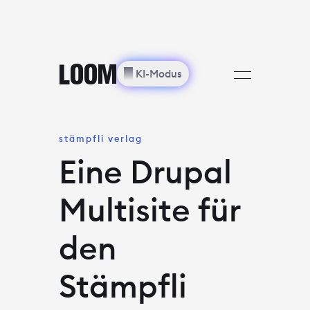
🗙
LOOM
═
LOOM
✨︎
KI-Modus
stämpfli verlag
Eine Drupal
Multisite für
den
Stämpfli